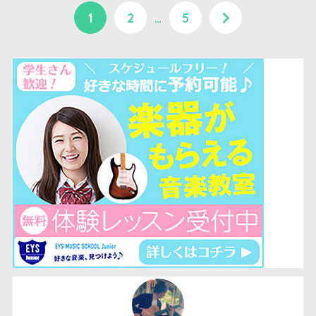
1
2
…
5