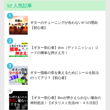
人気記事
1
ギターのチューニングが合わない6つの理由
【初心者】
2
【ギター初心者】dim（ディミニッシュ）コ
ードの簡単な押さえ方！
3
ギター指板の音を覚えるためにシールを貼る
のってアリ？【初心者】
4
【ギター初心者】Bmが押さえられない場合の
神対処法！【ギタリスト生活#9・４５日目】