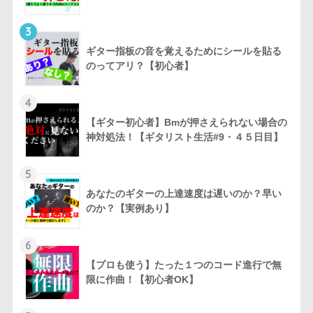
3
ギター指板の音を覚えるためにシールを貼る
のってアリ？【初心者】
4
【ギター初心者】Bmが押さえられない場合の
神対処法！【ギタリスト生活#9・４５日目】
5
あなたのギターの上達速度は遅いのか？早い
のか？【実例あり】
6
【プロも使う】たった１つのコード進行で無
限に作曲！【初心者OK】