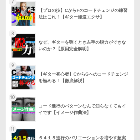
7
【プロの技】CからFのコードチェンジの練習
法はこれ！【ギター爆速エクサ】
8
なぜ、ギターを弾くとき左手の脱力ができな
いのか？【原因完全解明】
9
【ギター初心者】CからGへのコードチェンジ
を極める！【徹底解説】
10
コード進行のパターンなんて知らなくてもイ
イです【イメージ作曲法】
11
６４１５進行のバリエーションを増やす超実